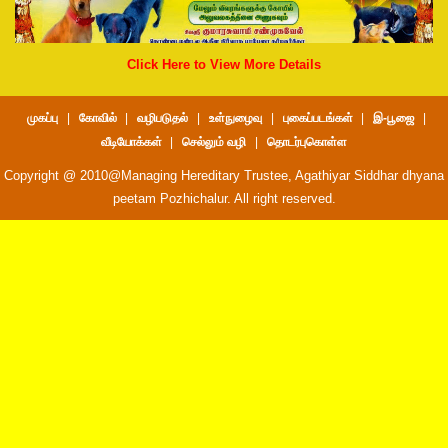
Click Here to View More Details
முகப்பு
|
கோவில்
|
வழிபடுதல்
|
உள்நுழைவு
|
புகைப்படங்கள்
|
இ-பூஜை
|
வீடியோக்கள்
|
செல்லும் வழி
|
தொடர்புகொள்ள
Copyright @ 2010@Managing Hereditary Trustee, Agathiyar Siddhar dhyana
peetam Pozhichalur. All right reserved.